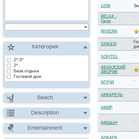
LION
Эк
RELAX -
`
Гагра
RIVIERA
Го
SINGER
Категория
до
SOFITEL
`
2*-3*
2*
АБХАЗСКИЙ
База отдыха
ДВОРИК
Гостевой дом
АГУЧИ
`
АКВАРЕЛЬ
`
Beach
АМИР
`
Description
АМШЫН
`
Entertainment
АНХАРА
`