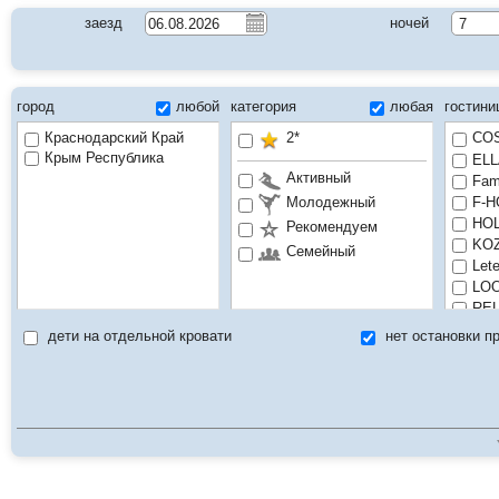
заезд
ночей
город
любой
категория
любая
гостин
Краснодарский Край
2*
COS
Крым Республика
ELL
Активный
Fam
F-H
Молодежный
HOL
Рекомендуем
KO
Семейный
Let
LOO
REL
RS-
дети на отдельной кровати
нет остановки п
SOR
АВТ
АД
АИД
АЙВ
АКВ
АЛЬ