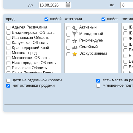
до
до
город
любой
категория
любая
гости
Адыгея Республика
Активный
!Б
Владимирская Область
!Б
Молодежный
Ивановская Область
!Б
Рекомендуем
Калужская Область
!Б
Семейный
Краснодарский Край
Бе
Москва Город
Экскурсионный
Бе
Московская Область
Бе
Нижегородская Область
Бе
Рязанская Область
Бе
Санкт-Петербург Город
Северная Осетия Республика
Бе
дети на отдельной кровати
есть места на р
Смоленская Область
Бе
нет остановки продажи
мгновенное под
Ставропольский Край
Бе
Татарстан Республика
От
Тульская Область
От
Ярославская Область
От
От
От
От
От